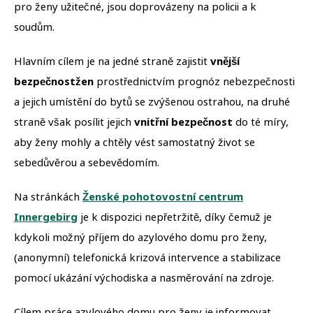
pro ženy užitečné, jsou doprovázeny na policii a k
soudům.
Hlavním cílem je na jedné straně zajistit
vnější
bezpečnost
žen
prostřednictvím prognóz nebezpečnosti
a jejich umístění do bytů se zvýšenou ostrahou, na druhé
straně však posílit jejich
vnitřní bezpečnost
do té míry,
aby ženy mohly a chtěly vést samostatný život se
sebedůvěrou a sebevědomím.
Na stránkách
Ženské pohotovostní centrum
Innergebirg
je k dispozici nepřetržitě, díky čemuž je
kdykoli možný příjem do azylového domu pro ženy,
(anonymní) telefonická krizová intervence a stabilizace
pomocí ukázání východiska a nasměrování na zdroje.
Cílem práce azylového domu pro ženy je informovat