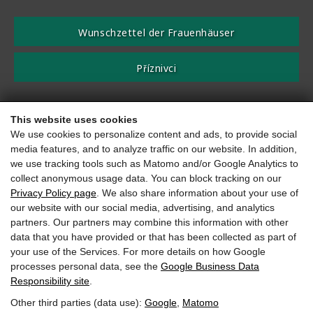
Wunschzettel der Frauenhäuser
Příznivci
Váš dar je daňově uznatelný!
This website uses cookies
We use cookies to personalize content and ads, to provide social
dle oznámení příjemce daru č. SO 2506
media features, and to analyze traffic on our website. In addition,
IBAN AT08 2040 4016 0016 6330
we use tracking tools such as Matomo and/or Google Analytics to
collect anonymous usage data. You can block tracking on our
Otisk
Ochrana údajů
Přístupnost
Privacy Policy page
. We also share information about your use of
our website with our social media, advertising, and analytics
partners. Our partners may combine this information with other
Website by
data that you have provided or that has been collected as part of
your use of the Services. For more details on how Google
processes personal data, see the
Google Business Data
Responsibility site
.
Other third parties (data use):
Google
,
Matomo