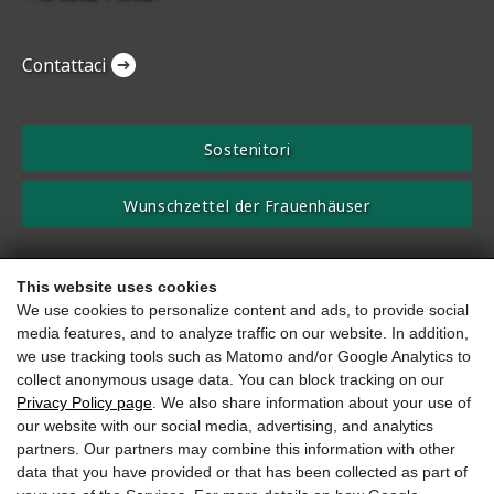
Contattaci
Sostenitori
Wunschzettel der Frauenhäuser
La vostra donazione è deducibile dalle tasse!
This website uses cookies
We use cookies to personalize content and ads, to provide social
secondo la notifica del beneficiario della donazione n. SO 2506
media features, and to analyze traffic on our website. In addition,
IBAN AT08 2040 4016 0016 6330
we use tracking tools such as Matomo and/or Google Analytics to
collect anonymous usage data. You can block tracking on our
Impronta
Protezione dei dati
Accessibilità
Privacy Policy page
. We also share information about your use of
our website with our social media, advertising, and analytics
partners. Our partners may combine this information with other
Website by
data that you have provided or that has been collected as part of