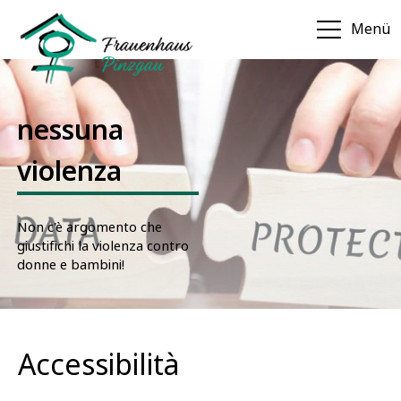
Menü
nessuna
violenza
Non c'è argomento che
giustifichi la violenza contro
donne e bambini!
Accessibilità