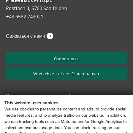
Frauenhaus Pinzgau
Postfach 3, 5760 Saalfelden
+43 6582 743021
Связаться с нами
Сторонники
Wunschzettel der Frauenhäuser
Ваше пожертвование не облагается налогом!
This website uses cookies
Согласно уведомлению получателя пожертвования №. SO
We use cookies to personalize content and ads, to provide social
2506
media features, and to analyze traffic on our website. In addition,
IBAN AT08 2040 4016 0016 6330
we use tracking tools such as Matomo and/or Google Analytics to
collect anonymous usage data. You can block tracking on our
Оттиск
Защита данных
Доступность