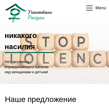
Menü
никакого
насилия
Нет аргумента,
оправдывающего насилие
над женщинами и детьми!
Наше предложение