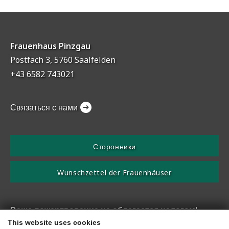
Frauenhaus Pinzgau
Postfach 3, 5760 Saalfelden
+43 6582 743021
Связаться с нами
Сторонники
Wunschzettel der Frauenhäuser
Ваше пожертвование не облагается налогом!
This website uses cookies
Согласно уведомлению получателя пожертвования №. SO