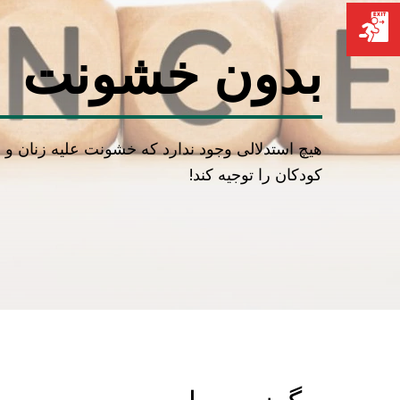
بدون خشونت
هیچ استدلالی وجود ندارد که خشونت علیه زنان و
کودکان را توجیه کند!